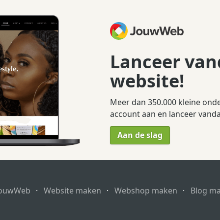
Lanceer van
website!
Meer dan 350.000 kleine ond
account aan en lanceer vand
Aan de slag
JouwWeb
·
Website maken
·
Webshop maken
·
Blog m