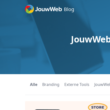
Spring naar inhoud
Blog
Search for:
JouwWeb 
Alle
Branding
Externe Tools
JouwWe