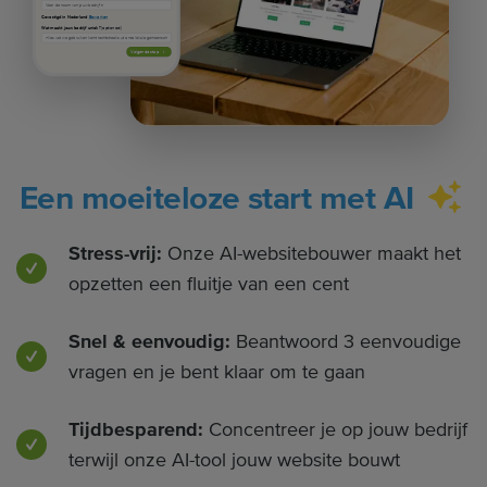
Gevestigd in Nederland
Bewerken
Wat maakt jouw bedrijf uniek?
(optioneel)
Volgende stap
Een moeiteloze start met AI
Stress-vrij:
Onze AI-websitebouwer maakt het
opzetten een fluitje van een cent
Snel & eenvoudig:
Beantwoord 3 eenvoudige
vragen en je bent klaar om te gaan
Tijdbesparend:
Concentreer je op jouw bedrijf
terwijl onze AI-tool jouw website bouwt