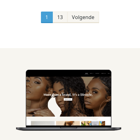
Berichten
paginering
1
13
Volgende