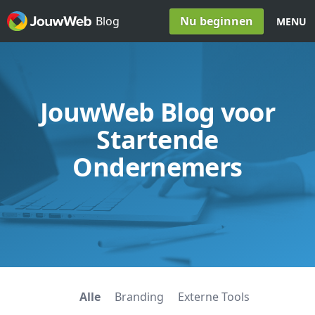
Spring naar inhoud
Nu beginnen
Blog
MENU
JouwWeb Blog voor
Startende
Ondernemers
Alle
Branding
Externe Tools