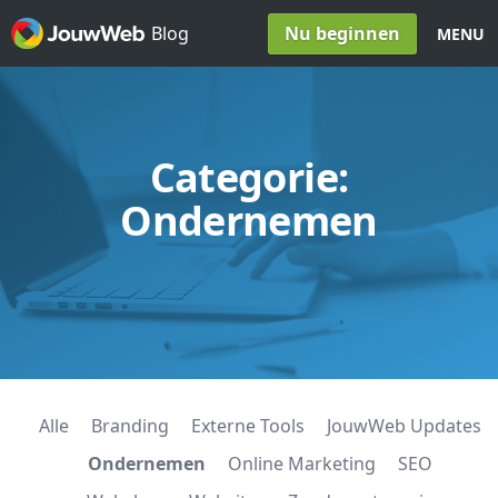
Spring naar inhoud
Nu beginnen
Blog
MENU
Categorie:
Ondernemen
Alle
Branding
Externe Tools
JouwWeb Updates
Ondernemen
Online Marketing
SEO