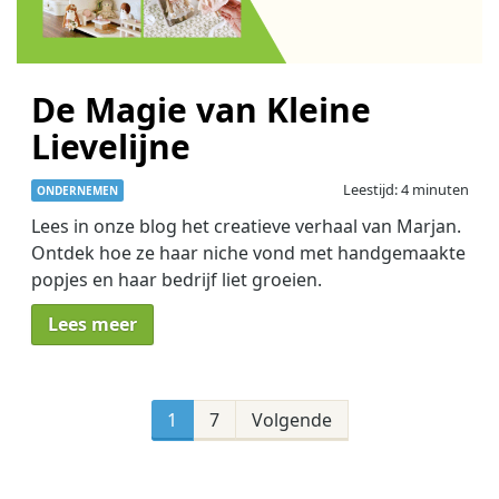
De Magie van Kleine
Lievelijne
Leestijd: 4 minuten
ONDERNEMEN
Lees in onze blog het creatieve verhaal van Marjan.
Ontdek hoe ze haar niche vond met handgemaakte
popjes en haar bedrijf liet groeien.
Lees meer
Berichten
paginering
1
7
Volgende