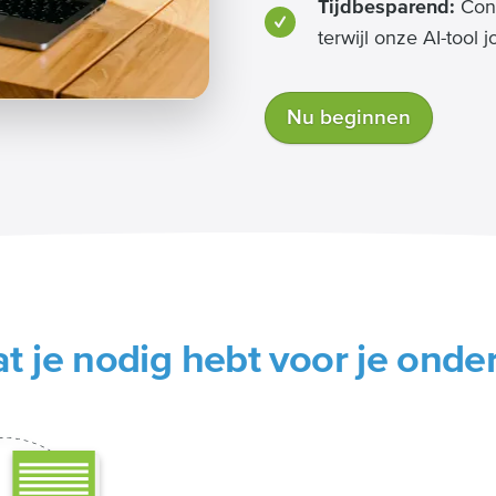
Tijdbesparend:
Conc
terwijl onze AI-tool
Nu beginnen
at je nodig hebt voor je ond