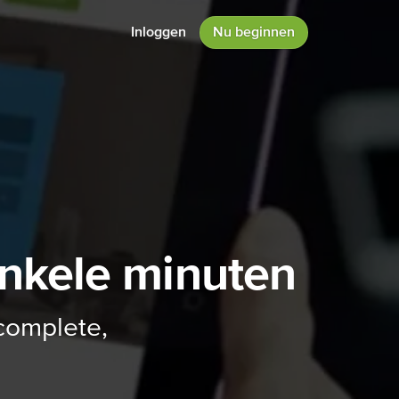
Inloggen
Nu beginnen
 enkele minuten
 complete,