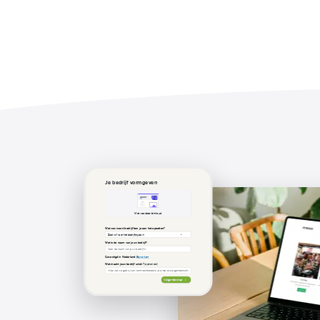
Je bedrijf vormgeven
Met voorbeeldinhoud
Wat voor soort bedrijf ben je aan het opzetten?
Wat is de naam van jouw bedrijf?
Gevestigd in Nederland
Bewerken
Wat maakt jouw bedrijf uniek?
(optioneel)
Volgende stap