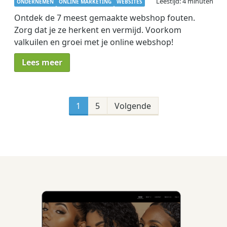
Leestijd: 4 minuten
ONDERNEMEN
ONLINE MARKETING
WEBSITES
Ontdek de 7 meest gemaakte webshop fouten.
Zorg dat je ze herkent en vermijd. Voorkom
valkuilen en groei met je online webshop!
Lees meer
Berichten
paginering
1
5
Volgende