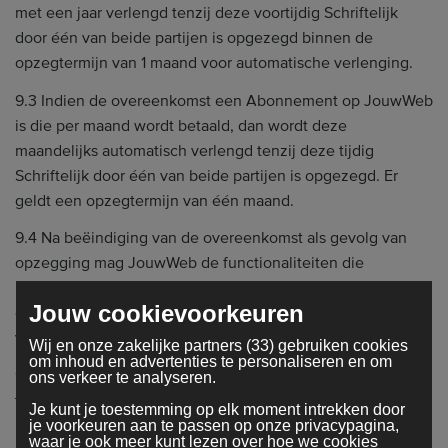
met een jaar verlengd tenzij deze voortijdig Schriftelijk
door één van beide partijen is opgezegd binnen de
opzegtermijn van 1 maand voor automatische verlenging.
9.3 Indien de overeenkomst een Abonnement op JouwWeb
is die per maand wordt betaald, dan wordt deze
maandelijks automatisch verlengd tenzij deze tijdig
Schriftelijk door één van beide partijen is opgezegd. Er
geldt een opzegtermijn van één maand.
9.4 Na beëindiging van de overeenkomst als gevolg van
opzegging mag JouwWeb de functionaliteiten die
beschikbaar zijn gesteld in het betaalde abonnement direct
Jouw cookievoorkeuren
opheffen. Klant kan desgewenst wel gebruik blijven maken
van de gratis diensten van JouwWeb.
Wij en onze zakelijke partners (33) gebruiken cookies
om inhoud en advertenties te personaliseren en om
9.5 Consumenten hebben het recht om zich terug te
ons verkeer te analyseren.
trekken uit hun abonnementsovereenkomst indien dit
Je kunt je toestemming op elk moment intrekken door
binnen 14 dagen na aankoop per e-mail wordt aangevraagd,
je voorkeuren aan te passen op onze privacypagina,
waar je ook meer kunt lezen over hoe we cookies