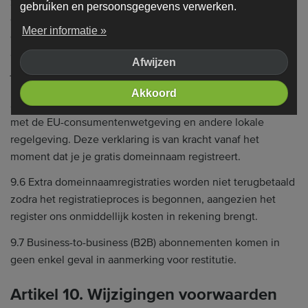
zoals bepaald in de toepasselijke wetgeving inzake
gebruiken en persoonsgegevens verwerken.
consumentenbescherming. Echter, door een gratis
Meer informatie »
domeinnaam te registreren als onderdeel van je
abonnement of een eigen domeinnaam te koppelen, erken
Afwijzen
je en ga je ermee akkoord dat we onmiddellijk beginnen
met het leveren van diensten, en doe je uitdrukkelijk
Akkoord
afstand van je recht op terugtrekking in overeenstemming
met de EU-consumentenwetgeving en andere lokale
regelgeving. Deze verklaring is van kracht vanaf het
moment dat je je gratis domeinnaam registreert.
9.6 Extra domeinnaamregistraties worden niet terugbetaald
zodra het registratieproces is begonnen, aangezien het
register ons onmiddellijk kosten in rekening brengt.
9.7 Business-to-business (B2B) abonnementen komen in
geen enkel geval in aanmerking voor restitutie.
Artikel 10. Wijzigingen voorwaarden