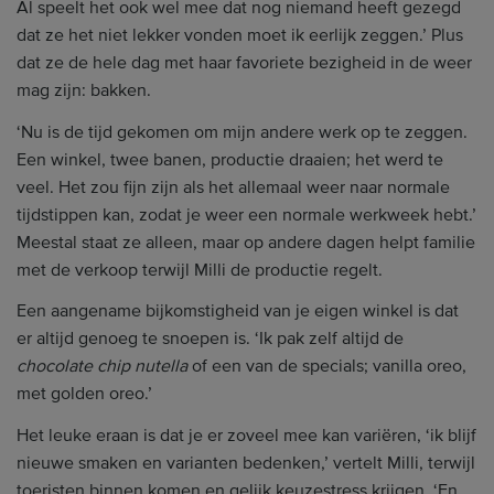
Al speelt het ook wel mee dat nog niemand heeft gezegd
dat ze het niet lekker vonden moet ik eerlijk zeggen.’ Plus
dat ze de hele dag met haar favoriete bezigheid in de weer
mag zijn: bakken.
‘Nu is de tijd gekomen om mijn andere werk op te zeggen.
Een winkel, twee banen, productie draaien; het werd te
veel. Het zou fijn zijn als het allemaal weer naar normale
tijdstippen kan, zodat je weer een normale werkweek hebt.’
Meestal staat ze alleen, maar op andere dagen helpt familie
met de verkoop terwijl Milli de productie regelt.
Een aangename bijkomstigheid van je eigen winkel is dat
er altijd genoeg te snoepen is. ‘Ik pak zelf altijd de
chocolate chip nutella
of een van de specials; vanilla oreo,
met golden oreo.’
Het leuke eraan is dat je er zoveel mee kan variëren, ‘ik blijf
nieuwe smaken en varianten bedenken,’ vertelt Milli, terwijl
toeristen binnen komen en gelijk keuzestress krijgen. ‘En