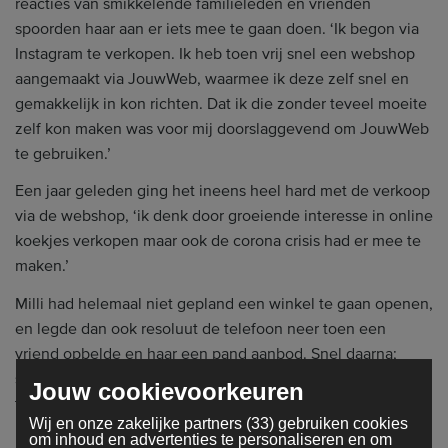
reacties van smikkelende familieleden en vrienden
spoorden haar aan er iets mee te gaan doen. ‘Ik begon via
Instagram te verkopen. Ik heb toen vrij snel een webshop
aangemaakt via JouwWeb, waarmee ik deze zelf snel en
gemakkelijk in kon richten. Dat ik die zonder teveel moeite
zelf kon maken was voor mij doorslaggevend om JouwWeb
te gebruiken.’
Een jaar geleden ging het ineens heel hard met de verkoop
via de webshop, ‘ik denk door groeiende interesse in online
koekjes verkopen maar ook de corona crisis had er mee te
maken.’
Milli had helemaal niet gepland een winkel te gaan openen,
en legde dan ook resoluut de telefoon neer toen een
vriend opbelde en haar een pand aanbod. Snel daarna;
spijt. ‘Misschien is het toch wel wat voor mij?’ Ze belde hem
Jouw cookievoorkeuren
terug en zei wel interesse te hebben.
Wij en onze zakelijke partners (33) gebruiken cookies
om inhoud en advertenties te personaliseren en om