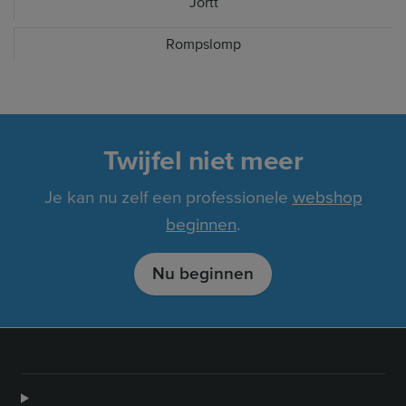
Jortt
Rompslomp
Twijfel niet meer
Je kan nu zelf een professionele
webshop
beginnen
.
Nu beginnen