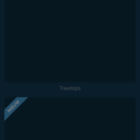
Treetops
NIEUW