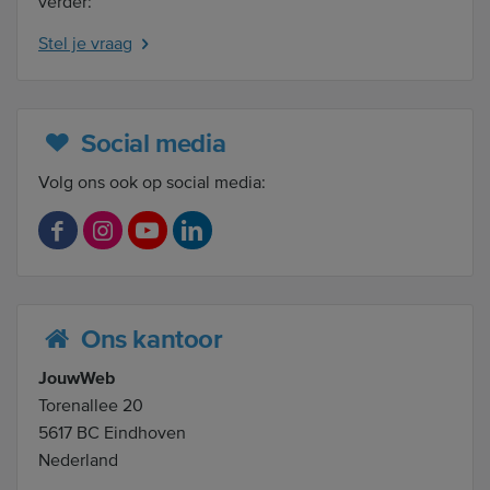
verder:
Stel je vraag
Social media
Volg ons ook op social media:
F
I
Y
L
a
n
o
i
c
s
u
n
Ons kantoor
e
t
T
k
JouwWeb
b
a
u
e
Torenallee 20
o
g
b
d
5617 BC Eindhoven
o
r
e
I
Nederland