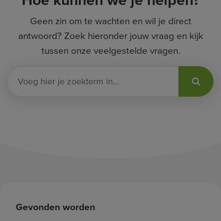
Hoe kunnen we je helpen?
Geen zin om te wachten en wil je direct
antwoord? Zoek hieronder jouw vraag en kijk
tussen onze veelgestelde vragen.
V
o
e
g
h
i
e
r
j
e
z
Gevonden worden
o
e