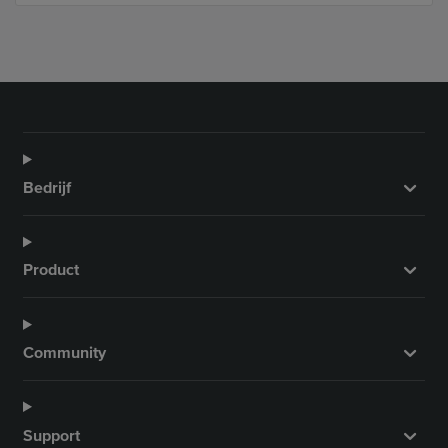
k
a
n
m
Bedrijf
Product
Community
Support