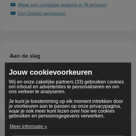
Maak een volledige website in 14 minuten
Een Design aanpassen
Aan de slag
Jouw website de wereld in brengen via het
Jouw cookievoorkeuren
wereldwijde web.
Wij en onze zakelijke partners (33) gebruiken cookies
Hoe registreer ik een domeinnaam?
om inhoud en advertenties te personaliseren en om
ons verkeer te analyseren.
Wat betekenen deze website-termen?
Je kunt je toestemming op elk moment intrekken door
Hoe publiceer ik mijn website?
je voorkeuren aan te passen op onze privacypagina,
waar je ook meer kunt lezen over hoe we cookies
gebruiken en persoonsgegevens verwerken.
Meer informatie »