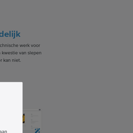
delijk
echnische werk voor
en kwestie van slepen
r kan niet.
 aan