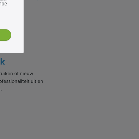
 hoe
jk
uiken of nieuw
ofessionaliteit uit en
.