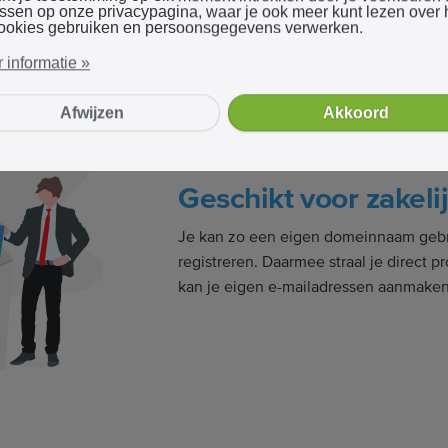
assen op onze privacypagina, waar je ook meer kunt lezen over
anpassen naar jouw behoeftes.
ookies gebruiken en persoonsgegevens verwerken.
 informatie »
Afwijzen
Akkoord
Geschikt voor zakeli
Je kan zo een eigen domeinnaam gebr
registreren. Daarmee straal je direct pr
kan je eigen e-mailadressen aanmaken