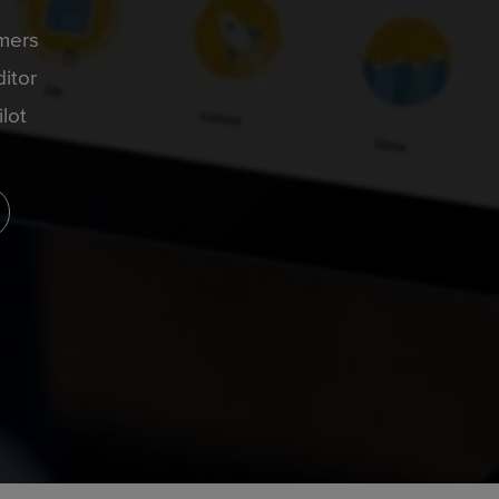
mers
itor
lot