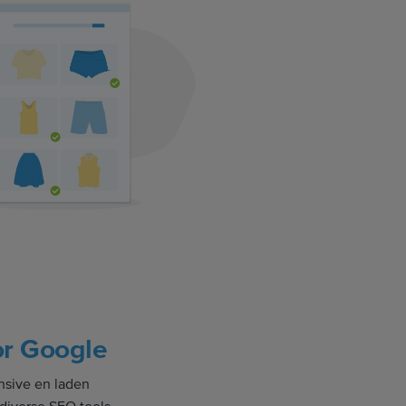
or Google
nsive en laden