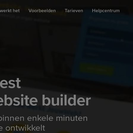
werkt het
Voorbeelden
Tarieven
Helpcentrum
est
bsite builder
binnen enkele minuten
e ontwikkelt