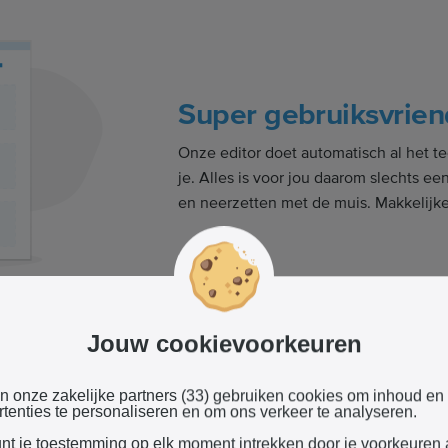
Super gebruiksvrien
Onze editor doet automatisch al het t
je. Alles is voor jou daarom slechts e
en neerzetten met de muis. Makkelijke
Jouw cookievoorkeuren
ouwen met AI
en onze zakelijke partners (33) gebruiken cookies om inhoud en
tenties te personaliseren en om ons verkeer te analyseren.
 welke website je wilt maken en laat
enige dat jij hoeft te doen, is
unt je toestemming op elk moment intrekken door je voorkeuren