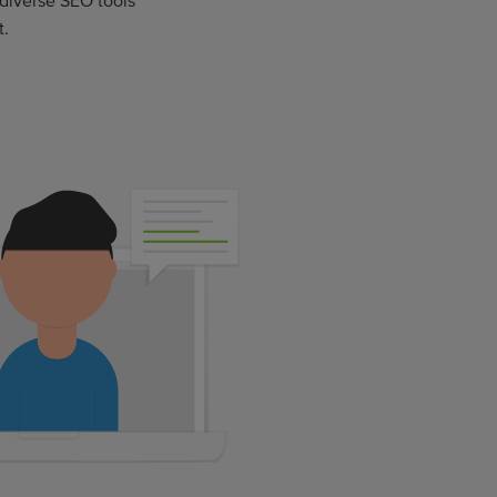
diverse SEO tools
t.