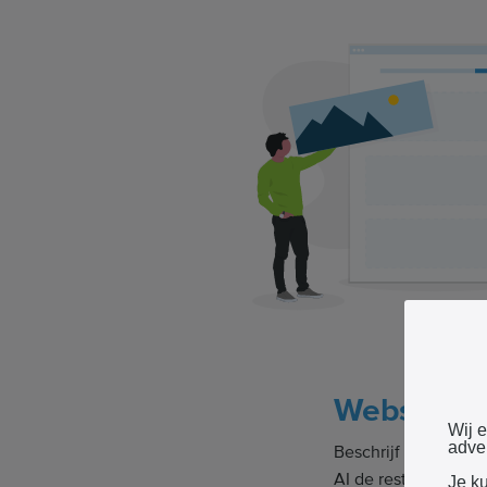
Website b
Wij 
adver
Beschrijf eenvoudig
AI de rest doen. Het 
Je k