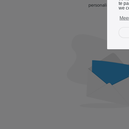
te p
personaliseren en a
we c
Meer