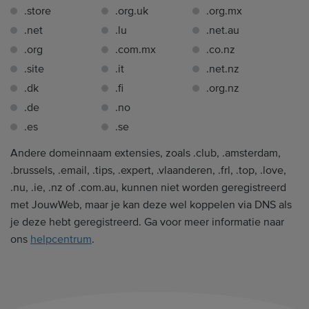
.store
.org.uk
.org.mx
.net
.lu
.net.au
.org
.com.mx
.co.nz
.site
.it
.net.nz
.dk
.fi
.org.nz
.de
.no
.es
.se
Andere domeinnaam extensies, zoals .club, .amsterdam,
.brussels, .email, .tips, .expert, .vlaanderen, .frl, .top, .love,
.nu, .ie, .nz of .com.au, kunnen niet worden geregistreerd
met JouwWeb, maar je kan deze wel koppelen via DNS als
je deze hebt geregistreerd. Ga voor meer informatie naar
ons
helpcentrum
.