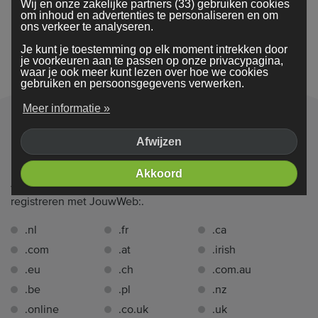
Wij en onze zakelijke partners (33) gebruiken cookies
support-team is beschikbaar en helpt je om jouw
om inhoud en advertenties te personaliseren en om
droomwebsite te bouwen.
ons verkeer te analyseren.
Je kunt je toestemming op elk moment intrekken door
je voorkeuren aan te passen op onze privacypagina,
waar je ook meer kunt lezen over hoe we cookies
gebruiken en persoonsgegevens verwerken.
Meer informatie »
Afwijzen
Domein-extensies
Akkoord
Je kunt de volgende domeinextensies
1 jaar gratis
registreren met JouwWeb:.
.nl
.fr
.ca
.com
.at
.irish
.eu
.ch
.com.au
.be
.pl
.nz
.online
.co.uk
.uk