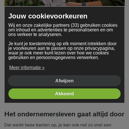
Jouw cookievoorkeuren
‘Nederland staat bekend als bloemenexport land, dus ze
weten ons wel te vinden.’ Ook logistiek gezien zijn ze
Wij en onze zakelijke partners (33) gebruiken cookies
om inhoud en advertenties te personaliseren en om
Amerikaanse concurrenten voor: ‘Wij zijn sneller in New
ons verkeer te analyseren.
York dan de kweker die in Boston zit. Simpelweg door het
Je kunt je toestemming op elk moment intrekken door
tijdsverschil werken wij wanneer het daar nacht is.’
je voorkeuren aan te passen op onze privacypagina,
waar je ook meer kunt lezen over hoe we cookies
Bart is geboren in een tuindersgezin, die in 1966 een
gebruiken en persoonsgegevens verwerken.
groentekwekerij in Tilburg hadden. ‘Toen was het zo dat je
Meer informatie »
groente verdween in een groot blok met andere kwekers
en het is weg: je kan er geen meerwaarde aan geven, het is
Afwijzen
niks speciaals.’ Dat is nu wel wat veranderd, maar de
sierteelt trok hem meer aan. ‘Je kunt je naam eraan hangen,
Akkoord
je kunt zeggen dat kom bij Pulcher vandaan.’
Het ondernemersleven gaat altijd door
Dat werkt twee kanten op, je kan ook net zo snel een