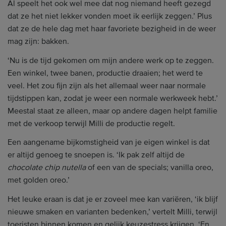
Al speelt het ook wel mee dat nog niemand heeft gezegd
dat ze het niet lekker vonden moet ik eerlijk zeggen.’ Plus
dat ze de hele dag met haar favoriete bezigheid in de weer
mag zijn: bakken.
‘Nu is de tijd gekomen om mijn andere werk op te zeggen.
Een winkel, twee banen, productie draaien; het werd te
veel. Het zou fijn zijn als het allemaal weer naar normale
tijdstippen kan, zodat je weer een normale werkweek hebt.’
Meestal staat ze alleen, maar op andere dagen helpt familie
met de verkoop terwijl Milli de productie regelt.
Een aangename bijkomstigheid van je eigen winkel is dat
er altijd genoeg te snoepen is. ‘Ik pak zelf altijd de
chocolate chip nutella
of een van de specials; vanilla oreo,
met golden oreo.’
Het leuke eraan is dat je er zoveel mee kan variëren, ‘ik blijf
nieuwe smaken en varianten bedenken,’ vertelt Milli, terwijl
toeristen binnen komen en gelijk keuzestress krijgen. ‘En