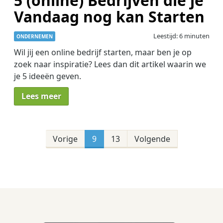
5 (online) Bedrijven die je
Vandaag nog kan Starten
Leestijd: 6 minuten
ONDERNEMEN
Wil jij een online bedrijf starten, maar ben je op
zoek naar inspiratie? Lees dan dit artikel waarin we
je 5 ideeën geven.
Lees meer
Berichten
paginering
Vorige
9
13
Volgende