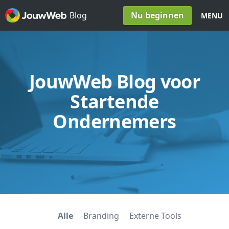
Spring naar inhoud
Nu beginnen
Blog
MENU
JouwWeb Blog voor
Startende
Ondernemers
Alle
Branding
Externe Tools