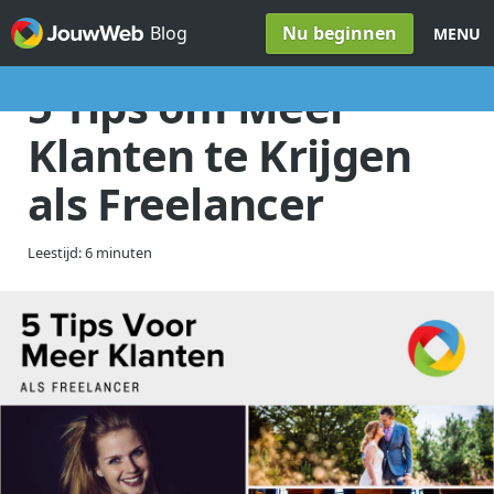
Spring naar inhoud
Nu beginnen
Blog
MENU
5 Tips om Meer
Klanten te Krijgen
als Freelancer
Leestijd: 6 minuten