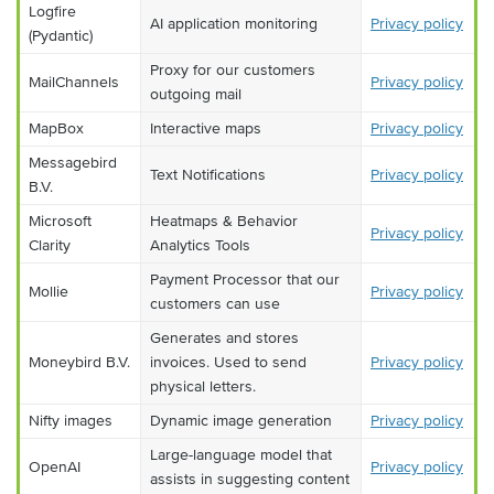
Logfire
AI application monitoring
Privacy policy
(Pydantic)
Proxy for our customers
MailChannels
Privacy policy
outgoing mail
MapBox
Interactive maps
Privacy policy
Messagebird
Text Notifications
Privacy policy
B.V.
Microsoft
Heatmaps & Behavior
Privacy policy
Clarity
Analytics Tools
Payment Processor that our
Mollie
Privacy policy
customers can use
Generates and stores
Moneybird B.V.
invoices. Used to send
Privacy policy
physical letters.
Nifty images
Dynamic image generation
Privacy policy
Large-language model that
OpenAI
Privacy policy
assists in suggesting content