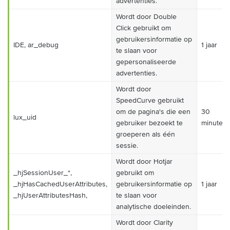
advertenties.
Wordt door Double
Click gebruikt om
gebruikersinformatie op
IDE, ar_debug
1 jaar
te slaan voor
gepersonaliseerde
advertenties.
Wordt door
SpeedCurve gebruikt
om de pagina's die een
30
lux_uid
gebruiker bezoekt te
minuten
groeperen als één
sessie.
Wordt door Hotjar
_hjSessionUser_*,
gebruikt om
_hjHasCachedUserAttributes,
gebruikersinformatie op
1 jaar
_hjUserAttributesHash,
te slaan voor
analytische doeleinden.
Wordt door Clarity