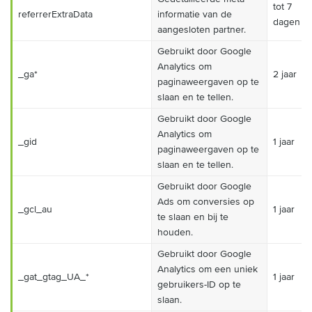
tot 7
referrerExtraData
informatie van de
dagen
aangesloten partner.
Gebruikt door Google
Analytics om
_ga*
2 jaar
paginaweergaven op te
slaan en te tellen.
Gebruikt door Google
Analytics om
_gid
1 jaar
paginaweergaven op te
slaan en te tellen.
Gebruikt door Google
Ads om conversies op
_gcl_au
1 jaar
te slaan en bij te
houden.
Gebruikt door Google
Analytics om een uniek
_gat_gtag_UA_*
1 jaar
gebruikers-ID op te
slaan.