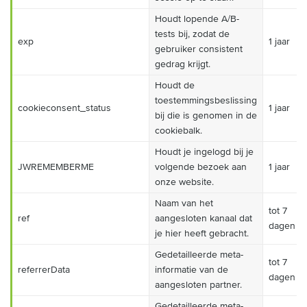
Houdt lopende A/B-
tests bij, zodat de
exp
1 jaar
gebruiker consistent
gedrag krijgt.
Houdt de
toestemmingsbeslissing
cookieconsent_status
1 jaar
bij die is genomen in de
cookiebalk.
Houdt je ingelogd bij je
JWREMEMBERME
volgende bezoek aan
1 jaar
onze website.
Naam van het
tot 7
ref
aangesloten kanaal dat
dagen
je hier heeft gebracht.
Gedetailleerde meta-
tot 7
referrerData
informatie van de
dagen
aangesloten partner.
Gedetailleerde meta-