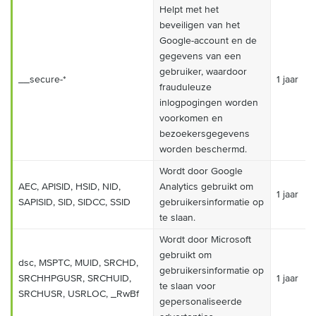
Helpt met het
beveiligen van het
Google-account en de
gegevens van een
gebruiker, waardoor
__secure-*
1 jaar
frauduleuze
inlogpogingen worden
voorkomen en
bezoekersgegevens
worden beschermd.
Wordt door Google
AEC, APISID, HSID, NID,
Analytics gebruikt om
1 jaar
SAPISID, SID, SIDCC, SSID
gebruikersinformatie op
te slaan.
Wordt door Microsoft
gebruikt om
dsc, MSPTC, MUID, SRCHD,
gebruikersinformatie op
SRCHHPGUSR, SRCHUID,
1 jaar
te slaan voor
SRCHUSR, USRLOC, _RwBf
gepersonaliseerde