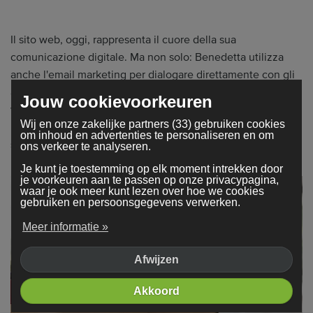
Il sito web, oggi, rappresenta il cuore della sua
comunicazione digitale. Ma non solo: Benedetta utilizza
anche l'email marketing per dialogare direttamente con gli
albergatori, offrendo servizi su misura, pacchetti dedicati e
Jouw cookievoorkeuren
vantaggi pensati per stabilire relazioni durature. "Il rapporto
Wij en onze zakelijke partners (33) gebruiken cookies
umano per me è fondamentale. Ogni cliente è unico e io mi
om inhoud en advertenties te personaliseren en om
sento parte del team di ogni hotel che seguo".
ons verkeer te analyseren.
Je kunt je toestemming op elk moment intrekken door
je voorkeuren aan te passen op onze privacypagina,
waar je ook meer kunt lezen over hoe we cookies
gebruiken en persoonsgegevens verwerken.
Meer informatie »
Afwijzen
Akkoord