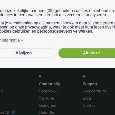
Inloggen met Google
en onze zakelijke partners (33) gebruiken cookies om inhoud en
tenties te personaliseren en om ons verkeer te analyseren.
unt je toestemming op elk moment intrekken door je voorkeuren
Bij gebruik van onze dienst ga je akkoord met onze
algemene voorwaarden
assen op onze privacypagina, waar je ook meer kunt lezen over
ookies gebruiken en persoonsgegevens verwerken.
 informatie »
Afwijzen
Akkoord
Community
Support
en
Facebook
Helpcentrum
YouTube
Blog
Instagram
Contact
et AI
LinkedIn