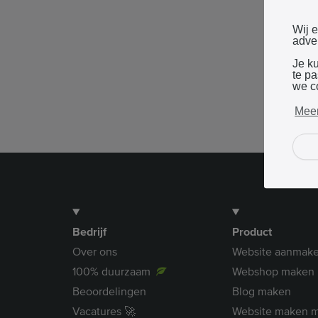
Wij 
adver
Je k
te p
we c
Meer
Bedrijf
Product
Over ons
Website aanmak
100% duurzaam
Webshop maken
Beoordelingen
Blog maken
Vacatures 🚀
Website maken m