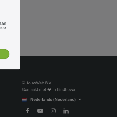
 aan
 hoe
JouwWeb B.V.
©
Gemaakt met ❤️ in Eindhoven
Nederlands (Nederland)