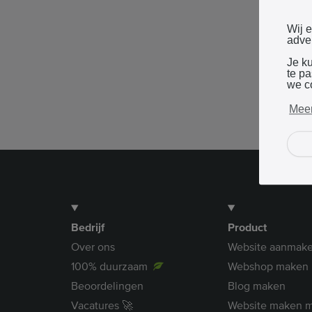
Wij 
adver
Je k
te p
we c
Meer
Bedrijf
Product
Over ons
Website aanmak
100% duurzaam
Webshop maken
Beoordelingen
Blog maken
Vacatures 🚀
Website maken m