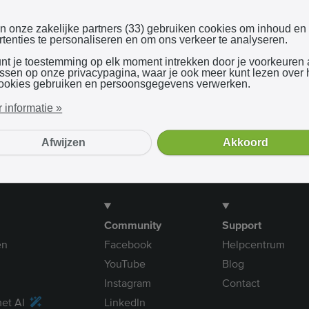
Inloggen met Google
en onze zakelijke partners (33) gebruiken cookies om inhoud en
tenties te personaliseren en om ons verkeer te analyseren.
unt je toestemming op elk moment intrekken door je voorkeuren
Bij gebruik van onze dienst ga je akkoord met onze
algemene voorwaarden
assen op onze privacypagina, waar je ook meer kunt lezen over
ookies gebruiken en persoonsgegevens verwerken.
 informatie »
Afwijzen
Akkoord
Community
Support
en
Facebook
Helpcentrum
YouTube
Blog
Instagram
Contact
et AI
LinkedIn