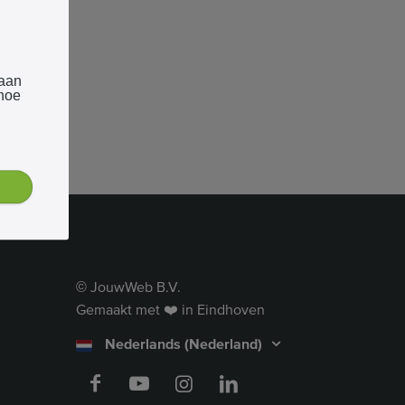
 aan
 hoe
JouwWeb B.V.
©
Gemaakt met ❤️ in Eindhoven
Nederlands (Nederland)