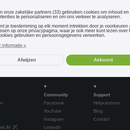
Inloggen met Google
en onze zakelijke partners (33) gebruiken cookies om inhoud en
tenties te personaliseren en om ons verkeer te analyseren.
unt je toestemming op elk moment intrekken door je voorkeuren
Bij gebruik van onze dienst ga je akkoord met onze
algemene voorwaarden
assen op onze privacypagina, waar je ook meer kunt lezen over
ookies gebruiken en persoonsgegevens verwerken.
 informatie »
Afwijzen
Akkoord
Community
Support
en
Facebook
Helpcentrum
YouTube
Blog
Instagram
Contact
et AI
LinkedIn