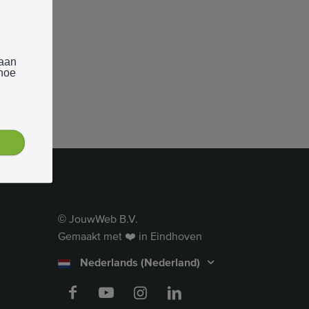
 aan
 hoe
JouwWeb B.V.
©
Gemaakt met ❤️ in Eindhoven
Nederlands (Nederland)