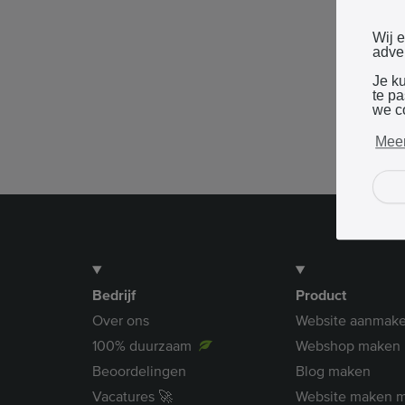
Wij 
adver
Je k
te p
we c
Meer
Bedrijf
Product
Over ons
Website aanmak
100% duurzaam
Webshop maken
Beoordelingen
Blog maken
Vacatures 🚀
Website maken m