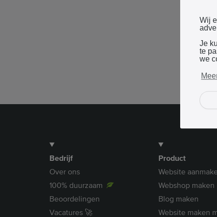
Wij 
adver
Je k
te p
we c
Meer
Bedrijf
Product
Over ons
Website aanmak
100% duurzaam
Webshop maken
Beoordelingen
Blog maken
Vacatures 🚀
Website maken m