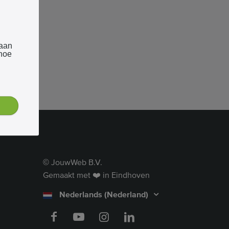
 aan
 hoe
JouwWeb B.V.
©
Gemaakt met ❤️ in Eindhoven
Nederlands (Nederland)