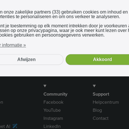
Inloggen met Google
en onze zakelijke partners (33) gebruiken cookies om inhoud en
tenties te personaliseren en om ons verkeer te analyseren.
unt je toestemming op elk moment intrekken door je voorkeuren
Bij gebruik van onze dienst ga je akkoord met onze
algemene voorwaarden
assen op onze privacypagina, waar je ook meer kunt lezen over
ookies gebruiken en persoonsgegevens verwerken.
 informatie »
Afwijzen
Akkoord
Community
Support
en
Facebook
Helpcentrum
YouTube
Blog
Instagram
Contact
et AI
LinkedIn