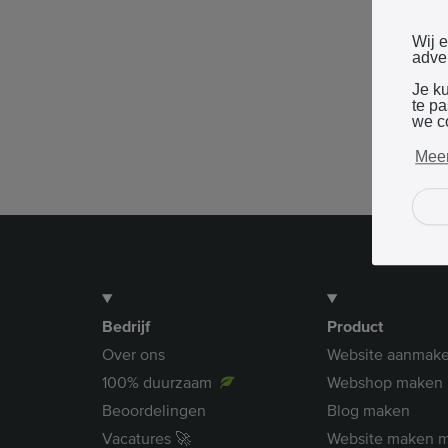
Wij 
adver
Je k
te p
we c
Meer
Bedrijf
Product
Over ons
Website aanmak
100% duurzaam
Webshop maken
Beoordelingen
Blog maken
Vacatures 🚀
Website maken m