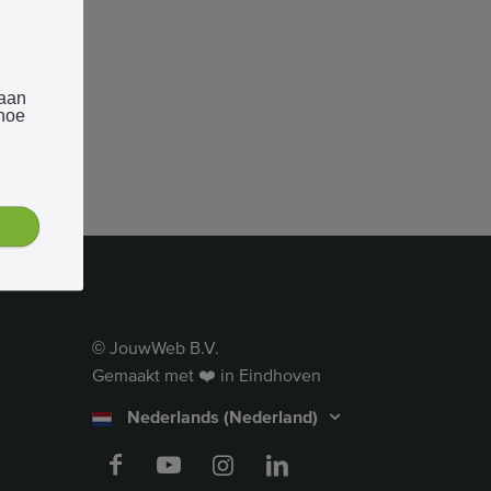
 aan
 hoe
JouwWeb B.V.
©
Gemaakt met ❤️ in Eindhoven
Nederlands (Nederland)