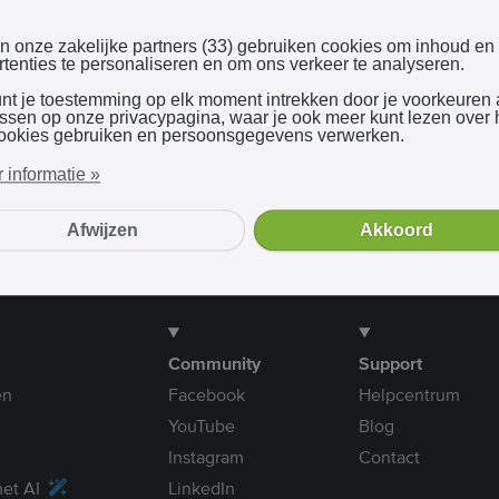
Inloggen met Google
en onze zakelijke partners (33) gebruiken cookies om inhoud en
tenties te personaliseren en om ons verkeer te analyseren.
unt je toestemming op elk moment intrekken door je voorkeuren
Bij gebruik van onze dienst ga je akkoord met onze
algemene voorwaarden
assen op onze privacypagina, waar je ook meer kunt lezen over
ookies gebruiken en persoonsgegevens verwerken.
 informatie »
Afwijzen
Akkoord
Community
Support
en
Facebook
Helpcentrum
YouTube
Blog
Instagram
Contact
et AI
LinkedIn