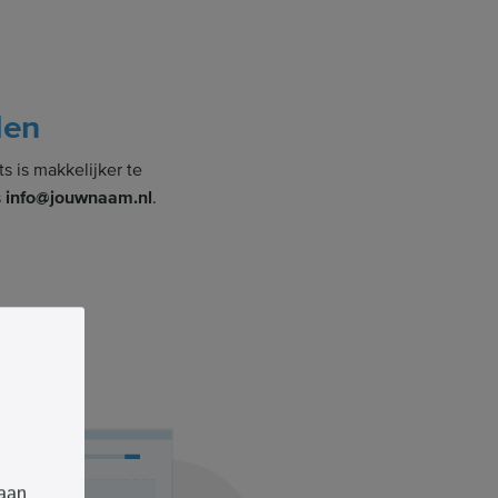
den
 is makkelijker te
s
info@jouwnaam.nl
.
 aan