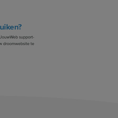
ruiken?
et JouwWeb support-
uw droomwebsite te