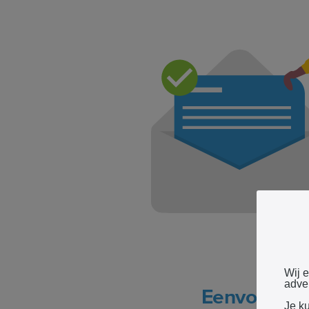
Wij 
adver
Eenvoudige
Je k