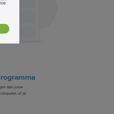
 hoe
lprogramma
gen aan jouw
computer, of je