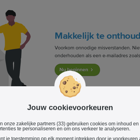
Makkelijk te onthou
Voorkom onnodige misverstanden. Niets
onderhouden als een e-mailadres zoal
Nu beginnen
Jouw cookievoorkeuren
en onze zakelijke partners (33) gebruiken cookies om inhoud en
tenties te personaliseren en om ons verkeer te analyseren.
 website maker
unt je toestemming op elk moment intrekken door je voorkeuren