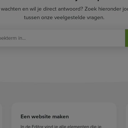
wachten en wil je direct antwoord? Zoek hieronder jo
tussen onze veelgestelde vragen.
V
o
e
g
h
i
e
r
j
e
z
o
Een website maken
e
k
In de Editor vind je alle elementen die je