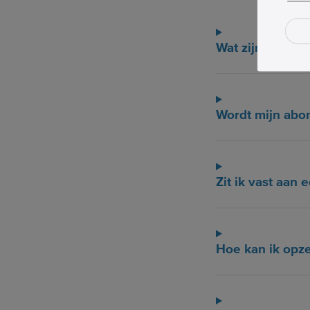
Wat zijn de kos
Wordt mijn abo
Zit ik vast aa
Hoe kan ik opz