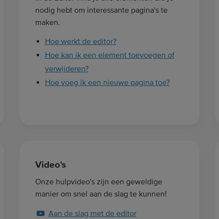
t
nodig hebt om interessante pagina's te
e
maken.
r
Hoe werkt de editor?
m
Hoe kan ik een element toevoegen of
i
n
verwijderen?
.
Hoe voeg ik een nieuwe pagina toe?
.
.
Video's
Onze hulpvideo's zijn een geweldige
manier om snel aan de slag te kunnen!
Aan de slag met de editor