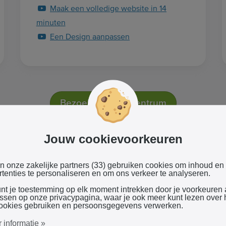
Maak een volledige website in 14
minuten
Een Design aanpassen
Bezoek het helpcentrum
Jouw cookievoorkeuren
en onze zakelijke partners (33) gebruiken cookies om inhoud en
tenties te personaliseren en om ons verkeer te analyseren.
unt je toestemming op elk moment intrekken door je voorkeuren
assen op onze privacypagina, waar je ook meer kunt lezen over
Veelgestelde vragen
ookies gebruiken en persoonsgegevens verwerken.
 informatie »