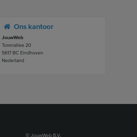
Ons kantoor
JouwWeb
Torenallee 20
5617 BC Eindhoven
Nederland
JouwWeb B.V.
©