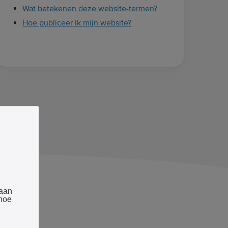
Wat betekenen deze website-termen?
Hoe publiceer ik mijn website?
 aan
 hoe