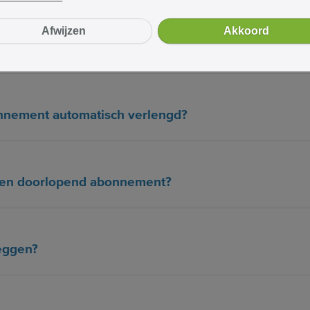
Afwijzen
Akkoord
ten per pakket?
nnement automatisch verlengd?
n een doorlopend abonnement?
eggen?