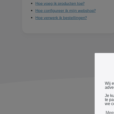
Hoe voeg ik producten toe?
Hoe configureer ik mijn webshop?
Hoe verwerk ik bestellingen?
Wij 
adver
Je k
te p
we c
Meer