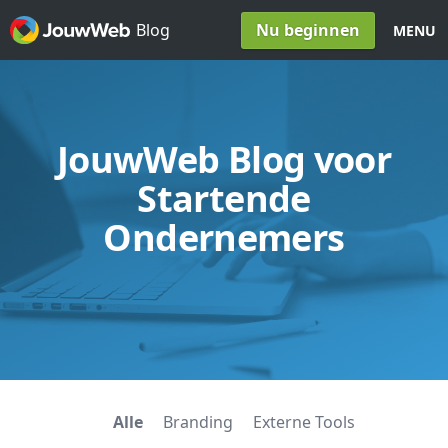
Spring naar inhoud
Nu beginnen
Blog
MENU
JouwWeb Blog voor
Startende
Ondernemers
Alle
Branding
Externe Tools