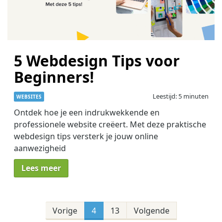
5 Webdesign Tips voor
Beginners!
Leestijd: 5 minuten
WEBSITES
Ontdek hoe je een indrukwekkende en
professionele website creëert. Met deze praktische
webdesign tips versterk je jouw online
aanwezigheid
Lees meer
Berichten
paginering
Vorige
4
13
Volgende