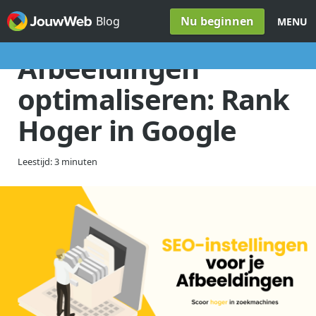
Spring naar inhoud
Nu beginnen
Blog
MENU
Afbeeldingen
optimaliseren: Rank
Hoger in Google
Leestijd: 3 minuten