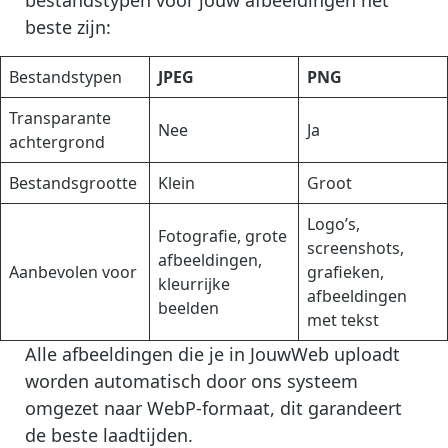
bestandstypen voor jouw afbeeldingen het
beste zijn:
Bestandstypen
JPEG
PNG
Transparante
Nee
Ja
achtergrond
Bestandsgrootte
Klein
Groot
Logo’s,
Fotografie, grote
screenshots,
afbeeldingen,
Aanbevolen voor
grafieken,
kleurrijke
afbeeldingen
beelden
met tekst
Alle afbeeldingen die je in JouwWeb uploadt
worden automatisch door ons systeem
omgezet naar WebP-formaat, dit garandeert
de beste laadtijden.