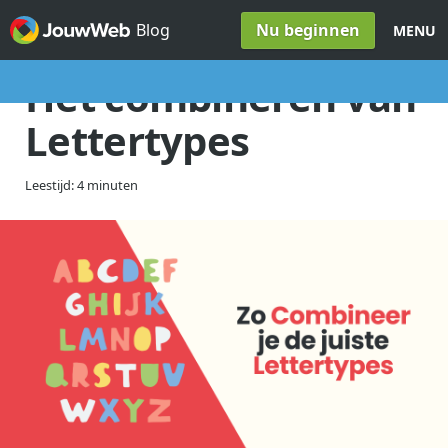
Spring naar inhoud
Nu beginnen
Blog
MENU
Het combineren van
Lettertypes
Leestijd: 4 minuten