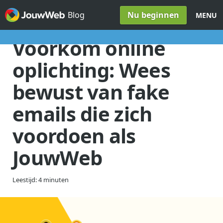
Spring naar inhoud
Nu beginnen
Blog
MENU
Voorkom online
oplichting: Wees
bewust van fake
emails die zich
voordoen als
JouwWeb
Leestijd: 4 minuten