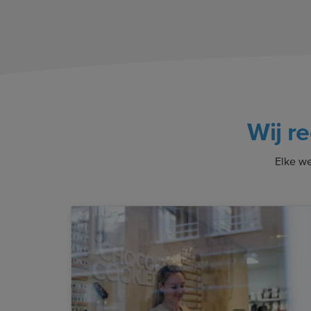
Wij re
Elke we