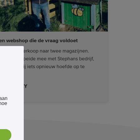
en webshop die de vraag voldoet
an eerste verkoop naar twee magazijnen.
ouwWeb groeide mee met Stephans bedrijf,
onder dat hij iets opnieuw hoefde op te
ouwen.
URE HONEY
 aan
 hoe