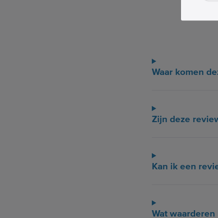
Waar komen de
Zijn deze revie
Kan ik een revi
Wat waarderen 