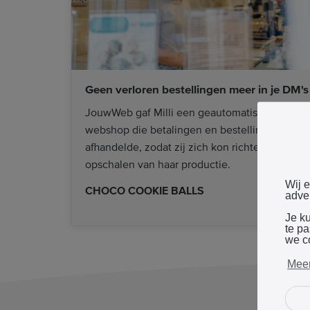
Geen verloren bestellingen meer in je DM's
JouwWeb gaf Milli een geautomatiseerde
webshop die betalingen en bestellingen
afhandelde, zodat zij zich kon richten op het
opschalen van haar productie.
Wij 
CHOCO COOKIE BALLS
adver
Je k
te p
we c
Meer