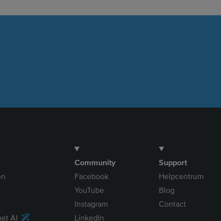
o
g
b
d
o
r
e
I
k
a
n
m
Community
Support
en
Facebook
Helpcentrum
YouTube
Blog
Instagram
Contact
et AI
LinkedIn