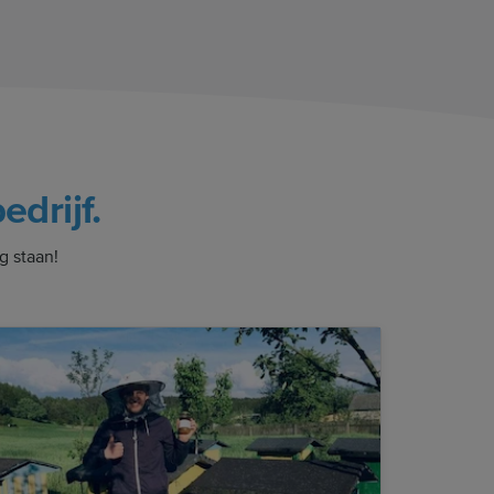
edrijf.
g staan!