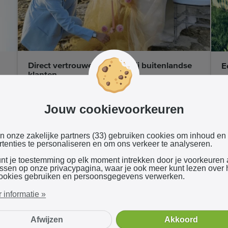
Direct vertrouwen winnen bij buitenlandse
E
klanten
V
Een professioneel portfolio vergroot je
J
geloofwaardigheid bij stellen in het buitenland.
Jouw cookievoorkeuren
z
Geen ontmoetingen nodig, geen dure
b
bemiddelingsbureaus vereist.
en onze zakelijke partners (33) gebruiken cookies om inhoud en
P
tenties te personaliseren en om ons verkeer te analyseren.
WEDDINGS BY NATALIA
unt je toestemming op elk moment intrekken door je voorkeuren
assen op onze privacypagina, waar je ook meer kunt lezen over
ookies gebruiken en persoonsgegevens verwerken.
 informatie »
Afwijzen
Akkoord