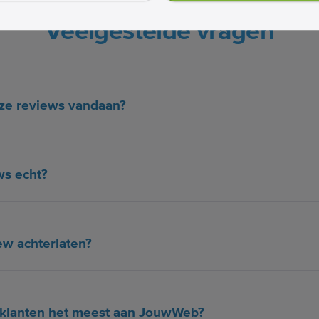
Veelgestelde vragen
ze reviews vandaan?
ws echt?
ew achterlaten?
klanten het meest aan JouwWeb?