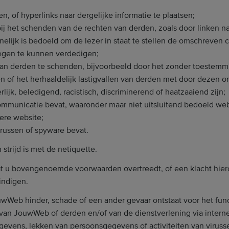
ten, of hyperlinks naar dergelijke informatie te plaatsen;
j het schenden van de rechten van derden, zoals door linken naa
nelijk is bedoeld om de lezer in staat te stellen de omschreven 
tegen te kunnen verdedigen;
van derden te schenden, bijvoorbeeld door het zonder toestemm
 of het herhaaldelijk lastigvallen van derden met door dezen
lijk, beledigend, racistisch, discriminerend of haatzaaiend zijn;
municatie bevat, waaronder maar niet uitsluitend bedoeld we
ere website;
russen of spyware bevat.
strijd is met de netiquette.
at u bovengenoemde voorwaarden overtreedt, of een klacht hie
indigen.
uwWeb hinder, schade of een ander gevaar ontstaat voor het fun
an JouwWeb of derden en/of van de dienstverlening via internet
evens, lekken van persoonsgegevens of activiteiten van virusse