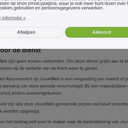
recht deze informatie te gebruiken voor de dienst. Dit geldt ni
assen op onze privacypagina, waar je ook meer kunt lezen over
ookies gebruiken en persoonsgegevens verwerken.
ert.
 informatie »
 van gegevens die u opslaat en/of verspreidt via JouwWeb, tenz
artoe verplicht is krachtens een wettelijke bepaling of gerechte
Afwijzen
Akkoord
ame van de gegevens zo veel mogelijk te beperken, voor zover 
voor de dienst
wWeb zijn geen kosten verbonden. Om deze dienst gratis aan te
onsors op de website van de Klant weer te geven.
ald Abonnement op JouwWeb is een vergoeding per maand of pe
ij aanvang van deze periode verschuldigd. Bij een maandelijkse
tenzij anders overeengekomen.
rmeld zijn alle door JouwWeb genoemde prijzen exclusief omzetb
ge worden opgelegd.
oor het bedrag zelf over te maken naar de bankrekening van Jou