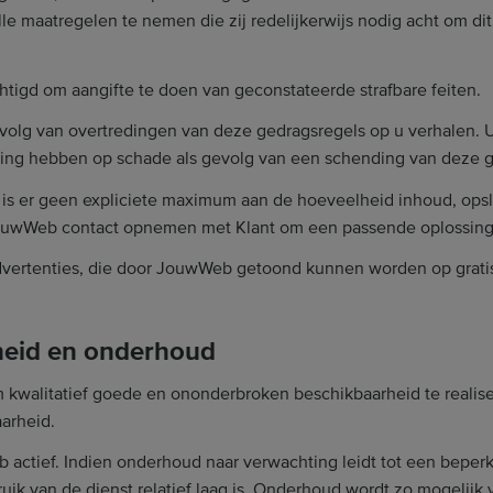
le maatregelen te nemen die zij redelijkerwijs nodig acht om di
chtigd om aangifte te doen van geconstateerde strafbare feiten.
olg van overtredingen van deze gedragsregels op u verhalen. U
ing hebben op schade als gevolg van een schending van deze g
is er geen expliciete maximum aan de hoeveelheid inhoud, opsla
 JouwWeb contact opnemen met Klant om een passende oplossing
advertenties, die door JouwWeb getoond kunnen worden op gratis
rheid en onderhoud
 kwalitatief goede en ononderbroken beschikbaarheid te reali
aarheid.
tief. Indien onderhoud naar verwachting leidt tot een beperki
uik van de dienst relatief laag is. Onderhoud wordt zo mogelij