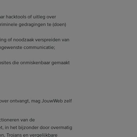
r hacktools of uitleg over
criminele gedragingen te (doen)
ing of noodzaak verspreiden van
 ongewenste communicatie;
bsites die onmiskenbaar gemaakt
rover ontvangt, mag JouwWeb zelf
ctioneren van de
, in het bijzonder door overmatig
n, Trojans en vergelijkbare