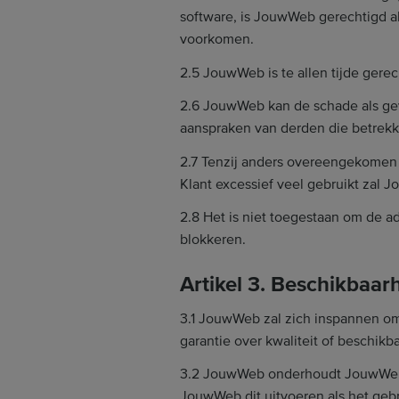
software, is JouwWeb gerechtigd al
voorkomen.
2.5 JouwWeb is te allen tijde gere
2.6 JouwWeb kan de schade als gev
aanspraken van derden die betrekk
2.7 Tenzij anders overeengekomen 
Klant excessief veel gebruikt zal
2.8 Het is niet toegestaan om de 
blokkeren.
Artikel 3. Beschikbaa
3.1 JouwWeb zal zich inspannen om
garantie over kwaliteit of beschikb
3.2 JouwWeb onderhoudt JouwWeb ac
JouwWeb dit uitvoeren als het gebr