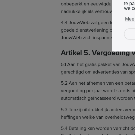
onbeperkt en eeuwigdurend gebruiks
te p
we c
nadrukkelijk als vertrouwelijk marke
Meer
4.4 JouwWeb zal geen kennis nemen
goede dienstverlening of JouwWeb da
JouwWeb zich inspannen de kennisn
Artikel 5. Vergoeding 
5.1 Aan het gratis pakket van Jou
gerechtigd om advertenties van sp
5.2 Aan het afnemen van een beta
vergoeding per jaar wordt steeds b
automatisch geïncasseerd worden 
5.3 Tenzij uitdrukkelijk anders ve
heffingen welke van overheidswe
5.4 Betaling kan worden verricht d