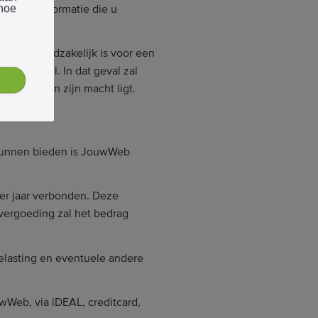
et voor informatie die u
 hoe
ij dit noodzakelijk is voor een
lijk bevel. In dat geval zal
dit binnen zijn macht ligt.
 kunnen bieden is JouwWeb
r jaar verbonden. Deze
 vergoeding zal het bedrag
elasting en eventuele andere
wWeb, via iDEAL, creditcard,