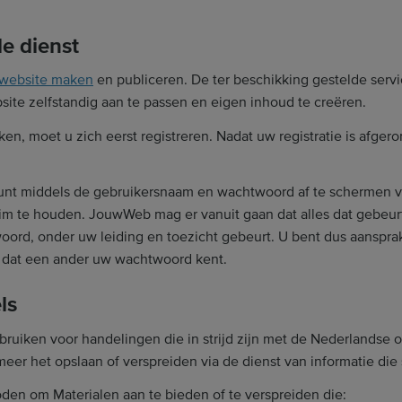
de dienst
 website maken
en publiceren. De ter beschikking gestelde serv
ite zelfstandig aan te passen en eigen inhoud te creëren.
, moet u zich eerst registreren. Nadat uw registratie is afgero
ount middels de gebruikersnaam en wachtwoord af te schermen v
eim te houden. JouwWeb mag er vanuit gaan dat alles dat gebeu
rd, onder uw leiding en toezicht gebeurt. U bent dus aansprake
 dat een ander uw wachtwoord kent.
ls
ruiken voor handelingen die in strijd zijn met de Nederlandse o
er het opslaan of verspreiden via de dienst van informatie die sma
den om Materialen aan te bieden of te verspreiden die: