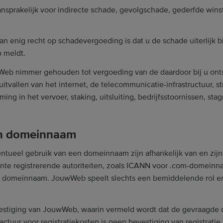
aansprakelijk voor indirecte schade, gevolgschade, gederfde win
an enig recht op schadevergoeding is dat u de schade uiterlij
b meldt.
wWeb nimmer gehouden tot vergoeding van de daardoor bij u ont
uitvallen van het internet, de telecommunicatie-infrastructuur, 
ming in het vervoer, staking, uitsluiting, bedrijfsstoornissen, sta
van domeinnaam
entueel gebruik van een domeinnaam zijn afhankelijk van en zi
ante registrerende autoriteiten, zoals ICANN voor .com-domein
n domeinnaam. JouwWeb speelt slechts een bemiddelende rol en
evestiging van JouwWeb, waarin vermeld wordt dat de gevraagde 
actuur voor registratiekosten is geen bevestiging van registratie.