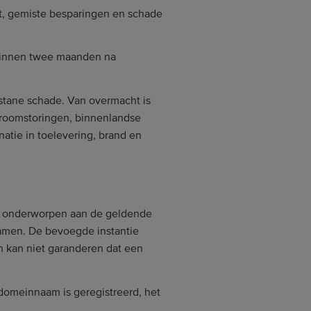
st, gemiste besparingen en schade
k binnen twee maanden na
stane schade. Van overmacht is
stroomstoringen, binnenlandse
gnatie in toelevering, brand en
jn onderworpen aan de geldende
namen. De bevoegde instantie
 kan niet garanderen dat een
domeinnaam is geregistreerd, het