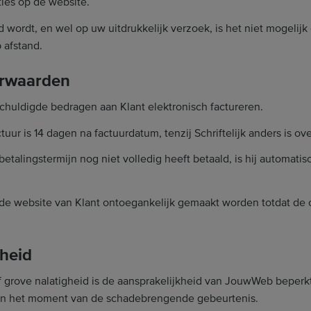
ties op de website.
d wordt, en wel op uw uitdrukkelijk verzoek, is het niet mogeli
 afstand.
oorwaarden
chuldigde bedragen aan Klant elektronisch factureren.
tuur is 14 dagen na factuurdatum, tenzij Schriftelijk anders is 
betalingstermijn nog niet volledig heeft betaald, is hij automati
g de website van Klant ontoegankelijk gemaakt worden totdat de
kheid
f grove nalatigheid is de aansprakelijkheid van JouwWeb beperkt
an het moment van de schadebrengende gebeurtenis.