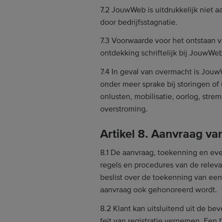
7.2 JouwWeb is uitdrukkelijk niet 
door bedrijfsstagnatie.
7.3 Voorwaarde voor het ontstaan v
ontdekking schriftelijk bij JouwWe
7.4 In geval van overmacht is Jou
onder meer sprake bij storingen of 
onlusten, mobilisatie, oorlog, strem
overstroming.
Artikel 8. Aanvraag 
8.1 De aanvraag, toekenning en ev
regels en procedures van de relev
beslist over de toekenning van ee
aanvraag ook gehonoreerd wordt.
8.2 Klant kan uitsluitend uit de b
feit van registratie vernemen. Een f