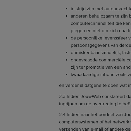
in strijd zijn met auteursrech
anderen behulpzaam te zijn bi
computercriminaliteit die ken
plegen en niet om zich daar
de persoonlijke levenssfeer 
persoonsgegevens van derden
onmiskenbaar smadelijk, laster
ongevraagde commerciële com
zijn ter promotie van een and
kwaadaardige inhoud zoals vi
en verder al datgene te doen wat in 
2.3 Indien JouwWeb constateert d
ingrijpen om de overtreding te beë
2.4 Indien naar het oordeel van Jo
computersystemen of het netwerk v
verzenden van e-mail of andere geg