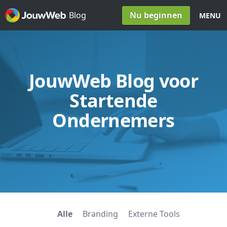
Spring naar inhoud
Nu beginnen
Blog
MENU
JouwWeb Blog voor
Startende
Ondernemers
Alle
Branding
Externe Tools