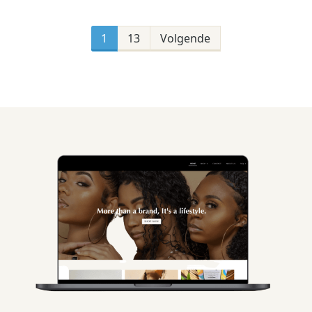
Berichten
paginering
1
13
Volgende