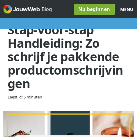
Spring naar inhoud
Nu beginnen
Blog
MENU
Stap-voor-stap
Handleiding: Zo
schrijf je pakkende
productomschrijvin
gen
Leestijd: 5 minuten