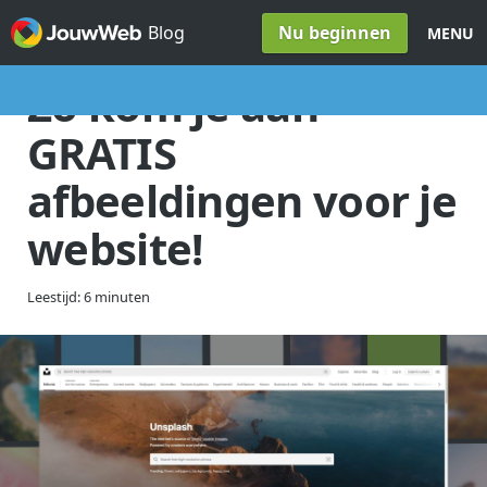
Spring naar inhoud
Nu beginnen
Blog
MENU
Zo kom je aan
GRATIS
afbeeldingen voor je
website!
Leestijd: 6 minuten