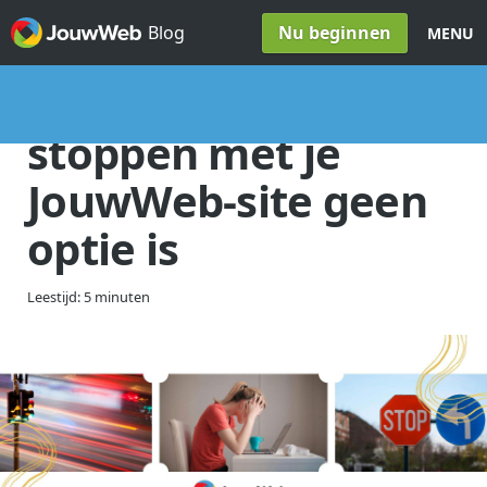
Spring naar inhoud
Nu beginnen
Blog
MENU
10 Redenen waarom
stoppen met je
JouwWeb-site geen
optie is
Leestijd: 5 minuten