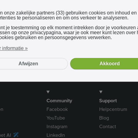
Inloggen met Google
en onze zakelijke partners (33) gebruiken cookies om inhoud en
tenties te personaliseren en om ons verkeer te analyseren.
unt je toestemming op elk moment intrekken door je voorkeuren
Bij gebruik van onze dienst ga je akkoord met onze
algemene voorwaarden
assen op onze privacypagina, waar je ook meer kunt lezen over
ookies gebruiken en persoonsgegevens verwerken.
 informatie »
Afwijzen
Akkoord
Community
Support
en
Facebook
Helpcentrum
YouTube
Blog
Instagram
Contact
et AI
LinkedIn