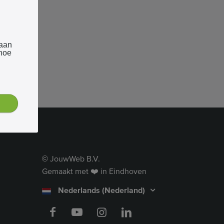
 aan
 hoe
JouwWeb B.V.
©
Gemaakt met ❤️ in Eindhoven
Nederlands (Nederland)