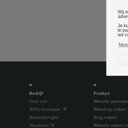
Wij 
adver
Je k
te p
we c
Meer
Bedrijf
Product
Over ons
Website aanmak
100% duurzaam
Webshop maken
Beoordelingen
Blog maken
Vacatures 🚀
Website maken m