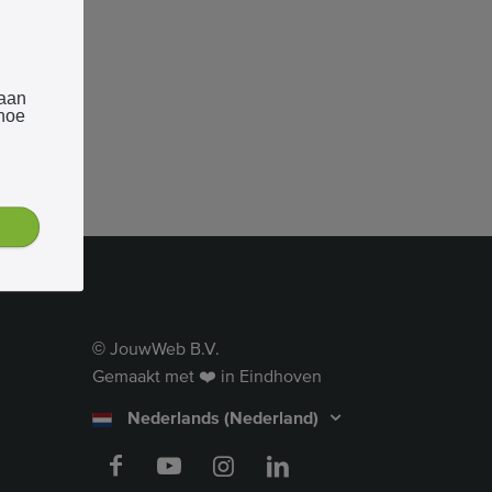
 aan
 hoe
JouwWeb B.V.
©
Gemaakt met ❤️ in Eindhoven
Nederlands (Nederland)