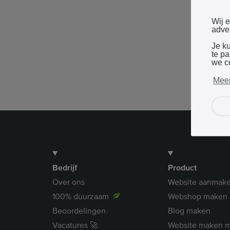
Wij 
adver
Je k
te p
we c
Meer
Bedrijf
Product
Over ons
Website aanmak
100% duurzaam
Webshop maken
Beoordelingen
Blog maken
Vacatures 🚀
Website maken m