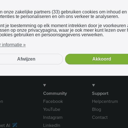
Inloggen met Google
en onze zakelijke partners (33) gebruiken cookies om inhoud en
tenties te personaliseren en om ons verkeer te analyseren.
unt je toestemming op elk moment intrekken door je voorkeuren
Bij gebruik van onze dienst ga je akkoord met onze
algemene voorwaarden
assen op onze privacypagina, waar je ook meer kunt lezen over
ookies gebruiken en persoonsgegevens verwerken.
 informatie »
Afwijzen
Akkoord
Community
Support
en
Facebook
Helpcentrum
YouTube
Blog
Instagram
Contact
et AI
LinkedIn