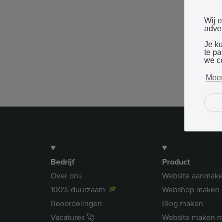
Wij 
adver
Je k
te p
we c
Meer
Bedrijf
Product
Over ons
Website aanmak
100% duurzaam
Webshop maken
Beoordelingen
Blog maken
Vacatures 🚀
Website maken m