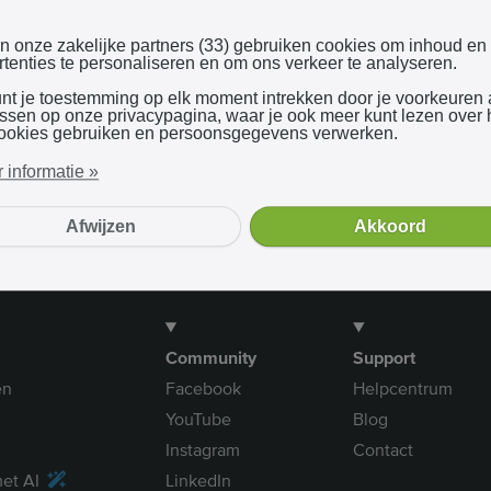
Inloggen met Google
en onze zakelijke partners (33) gebruiken cookies om inhoud en
tenties te personaliseren en om ons verkeer te analyseren.
unt je toestemming op elk moment intrekken door je voorkeuren
Bij gebruik van onze dienst ga je akkoord met onze
algemene voorwaarden
assen op onze privacypagina, waar je ook meer kunt lezen over
ookies gebruiken en persoonsgegevens verwerken.
 informatie »
Afwijzen
Akkoord
Community
Support
en
Facebook
Helpcentrum
YouTube
Blog
Instagram
Contact
et AI
LinkedIn