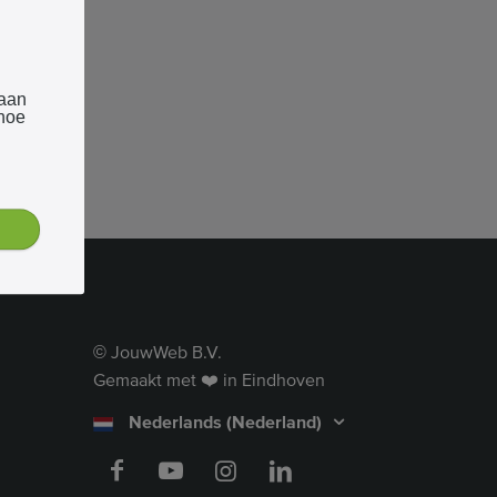
 aan
 hoe
JouwWeb B.V.
©
Gemaakt met ❤️ in Eindhoven
Nederlands (Nederland)