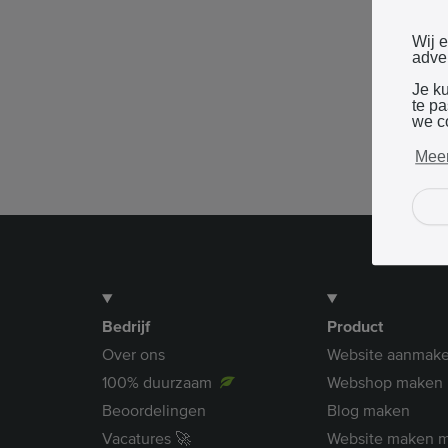
Wij 
adver
Je k
te p
we c
Meer
Bedrijf
Product
Over ons
Website aanmak
100% duurzaam
Webshop maken
Beoordelingen
Blog maken
Vacatures 🚀
Website maken m