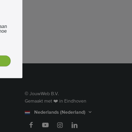
 aan
 hoe
JouwWeb B.V.
©
Gemaakt met ❤️ in Eindhoven
Nederlands (Nederland)