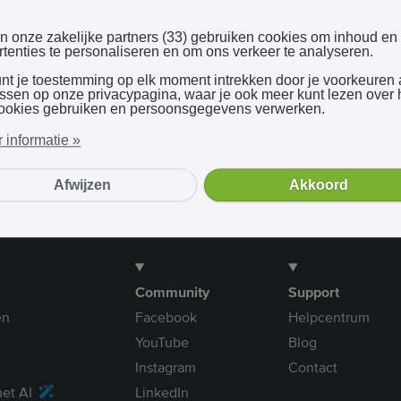
Inloggen met Google
en onze zakelijke partners (33) gebruiken cookies om inhoud en
tenties te personaliseren en om ons verkeer te analyseren.
unt je toestemming op elk moment intrekken door je voorkeuren
Bij gebruik van onze dienst ga je akkoord met onze
algemene voorwaarden
assen op onze privacypagina, waar je ook meer kunt lezen over
ookies gebruiken en persoonsgegevens verwerken.
 informatie »
Afwijzen
Akkoord
Community
Support
en
Facebook
Helpcentrum
YouTube
Blog
Instagram
Contact
et AI
LinkedIn