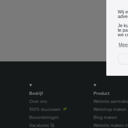
Wij 
adver
Je k
te p
we c
Meer
Bedrijf
Product
Over ons
Website aanmak
100% duurzaam
Webshop maken
Beoordelingen
Blog maken
Vacatures 🚀
Website maken m