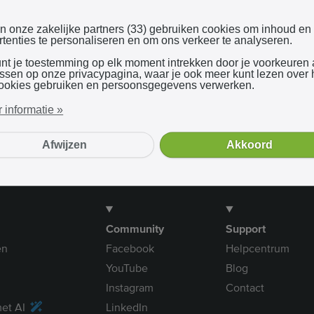
Inloggen met Google
en onze zakelijke partners (33) gebruiken cookies om inhoud en
tenties te personaliseren en om ons verkeer te analyseren.
unt je toestemming op elk moment intrekken door je voorkeuren
Bij gebruik van onze dienst ga je akkoord met onze
algemene voorwaarden
assen op onze privacypagina, waar je ook meer kunt lezen over
ookies gebruiken en persoonsgegevens verwerken.
 informatie »
Afwijzen
Akkoord
Community
Support
en
Facebook
Helpcentrum
YouTube
Blog
Instagram
Contact
et AI
LinkedIn