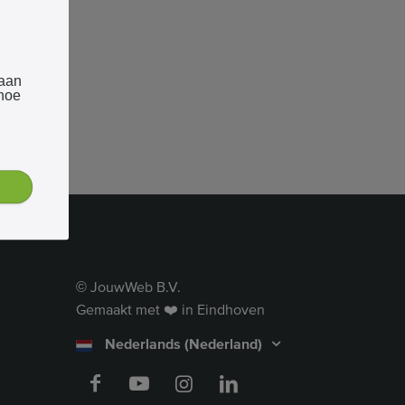
 aan
 hoe
JouwWeb B.V.
©
Gemaakt met ❤️ in Eindhoven
Nederlands (Nederland)