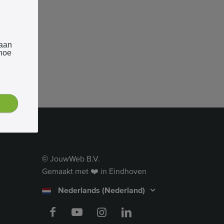
 aan
 hoe
JouwWeb B.V.
©
Gemaakt met ❤️ in Eindhoven
Nederlands (Nederland)