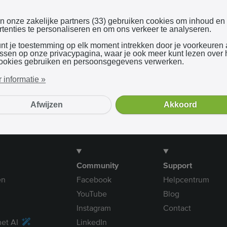
Inloggen met Google
en onze zakelijke partners (33) gebruiken cookies om inhoud en
tenties te personaliseren en om ons verkeer te analyseren.
unt je toestemming op elk moment intrekken door je voorkeuren
Bij gebruik van onze dienst ga je akkoord met onze
algemene voorwaarden
assen op onze privacypagina, waar je ook meer kunt lezen over
ookies gebruiken en persoonsgegevens verwerken.
 informatie »
Afwijzen
Akkoord
Community
Support
en
Facebook
Helpcentrum
YouTube
Blog
Instagram
Contact
et AI
LinkedIn