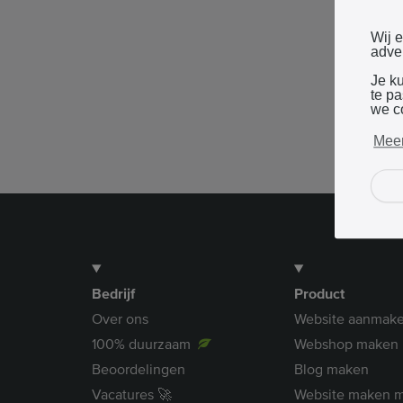
Wij 
adver
Je k
te p
we c
Meer
Bedrijf
Product
Over ons
Website aanmak
100% duurzaam
Webshop maken
Beoordelingen
Blog maken
Vacatures 🚀
Website maken m