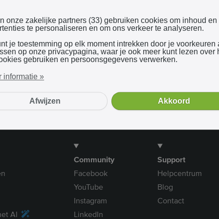
Inloggen met Google
en onze zakelijke partners (33) gebruiken cookies om inhoud en
tenties te personaliseren en om ons verkeer te analyseren.
unt je toestemming op elk moment intrekken door je voorkeuren
Bij gebruik van onze dienst ga je akkoord met onze
algemene voorwaarden
assen op onze privacypagina, waar je ook meer kunt lezen over
ookies gebruiken en persoonsgegevens verwerken.
 informatie »
Afwijzen
Akkoord
Community
Support
en
Facebook
Helpcentrum
YouTube
Blog
Instagram
Contact
et AI
LinkedIn