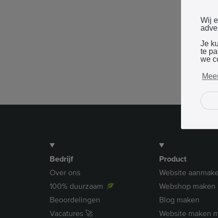
Wij 
adver
Je k
te p
we c
Meer
Bedrijf
Product
Over ons
Website aanmak
100% duurzaam
Webshop maken
Beoordelingen
Blog maken
Vacatures 🚀
Website maken m