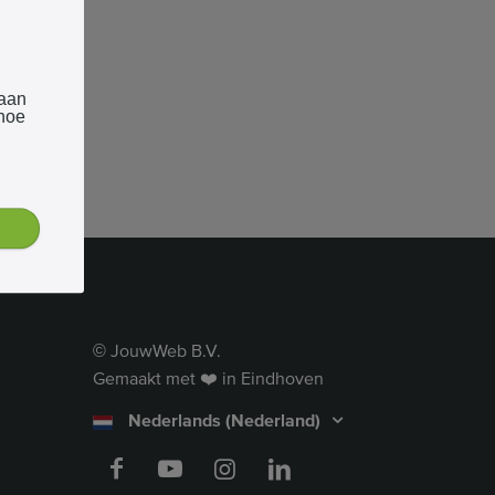
 aan
 hoe
JouwWeb B.V.
©
Gemaakt met ❤️ in Eindhoven
Nederlands (Nederland)