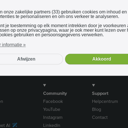
Inloggen met Google
en onze zakelijke partners (33) gebruiken cookies om inhoud en
tenties te personaliseren en om ons verkeer te analyseren.
unt je toestemming op elk moment intrekken door je voorkeuren
Bij gebruik van onze dienst ga je akkoord met onze
algemene voorwaarden
assen op onze privacypagina, waar je ook meer kunt lezen over
ookies gebruiken en persoonsgegevens verwerken.
 informatie »
Afwijzen
Akkoord
Community
Support
en
Facebook
Helpcentrum
YouTube
Blog
Instagram
Contact
et AI
LinkedIn