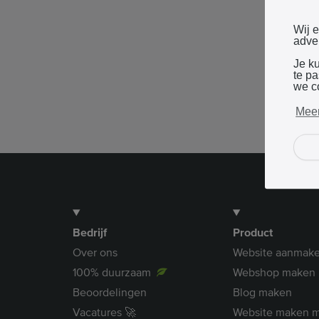
Wij 
adver
Je k
te p
we c
Meer
Bedrijf
Product
Over ons
Website aanmak
100% duurzaam
Webshop maken
Beoordelingen
Blog maken
Vacatures 🚀
Website maken m