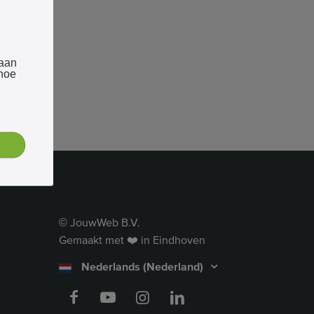
 aan
 hoe
JouwWeb B.V.
©
Gemaakt met ❤️ in Eindhoven
Nederlands (Nederland)