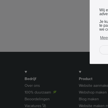
Wij 
adver
Je k
te p
we c
Meer
Bedrijf
Product
Over ons
Website aanmak
100% duurzaam
Webshop maken
Beoordelingen
Blog maken
Vacatures 🚀
Website maken m