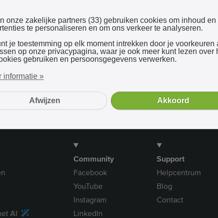
Inloggen met Google
en onze zakelijke partners (33) gebruiken cookies om inhoud en
tenties te personaliseren en om ons verkeer te analyseren.
unt je toestemming op elk moment intrekken door je voorkeuren
Bij gebruik van onze dienst ga je akkoord met onze
algemene voorwaarden
assen op onze privacypagina, waar je ook meer kunt lezen over
ookies gebruiken en persoonsgegevens verwerken.
 informatie »
Afwijzen
Akkoord
Community
Support
en
Facebook
Helpcentrum
YouTube
Blog
Instagram
Contact
et AI
LinkedIn