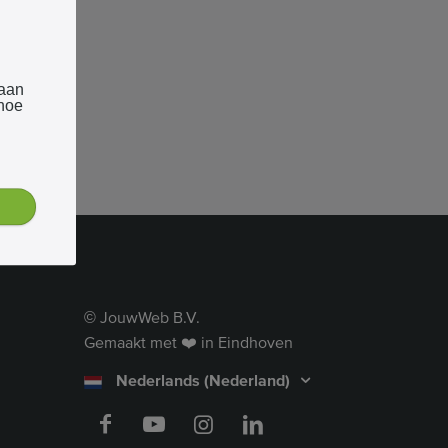
 aan
 hoe
JouwWeb B.V.
©
Gemaakt met ❤️ in Eindhoven
Nederlands (Nederland)