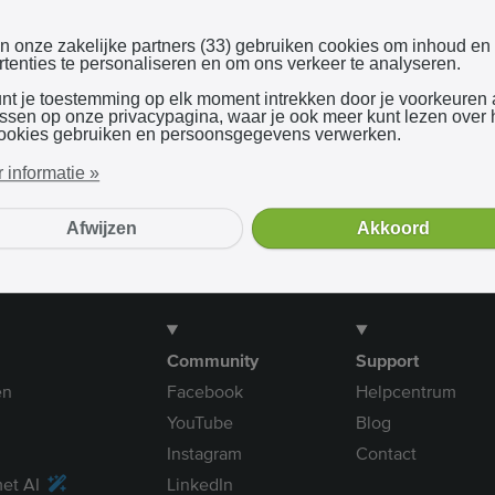
Inloggen met Google
en onze zakelijke partners (33) gebruiken cookies om inhoud en
tenties te personaliseren en om ons verkeer te analyseren.
unt je toestemming op elk moment intrekken door je voorkeuren
Bij gebruik van onze dienst ga je akkoord met onze
algemene voorwaarden
assen op onze privacypagina, waar je ook meer kunt lezen over
ookies gebruiken en persoonsgegevens verwerken.
 informatie »
Afwijzen
Akkoord
Community
Support
en
Facebook
Helpcentrum
YouTube
Blog
Instagram
Contact
et AI
LinkedIn