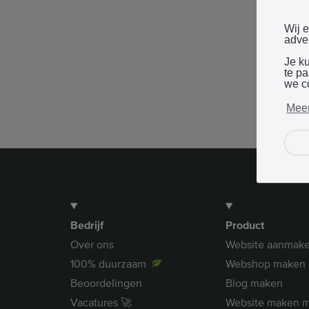
Wij 
adver
Je k
te p
we c
Meer
Bedrijf
Product
Over ons
Website aanmak
100% duurzaam
Webshop maken
Beoordelingen
Blog maken
Vacatures 🚀
Website maken m