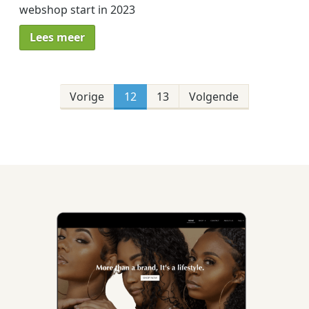
webshop start in 2023
Lees meer
Berichten
paginering
Vorige
12
13
Volgende