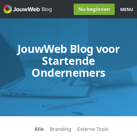
Spring naar inhoud
Nu beginnen
Blog
MENU
JouwWeb Blog voor
Startende
Ondernemers
Alle
Branding
Externe Tools